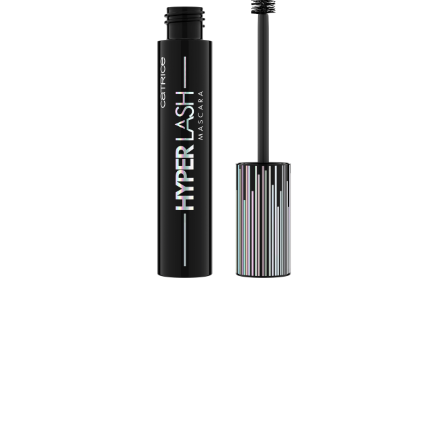
Pripravte sa na odvážne, pútavé mihalnice s Catrice
maskarou Hyper Lash 010 Electric Black! Táto
predlžujúca a objemová maskara poskytuje ohromujúce
rozlíšenie pri každom nanesení. Dlhotrvajúca maskara v
čiernej farbe je nevyhnutnosťou bez ohľadu na to, či