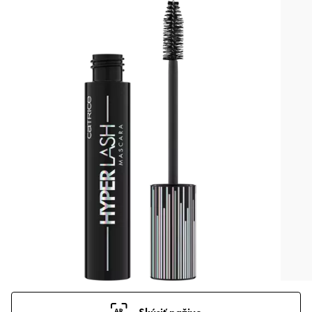
Skúsiť naživo