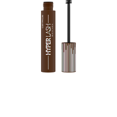
Pripravte sa na odvážne, pútavé mihalnice s Catrice
maskarou Hyper Lash 020 Speedy Brown! Táto
predlžujúca a objemová maskara poskytuje ohromujúce
rozlíšenie pri každom nanesení. Dlhotrvajúca maskara v
hnedej farbe je nevyhnutnosťou bez ohľadu na to, či