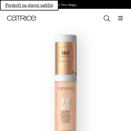
Own Your Magic.
Preskoči na glavni sadržaj