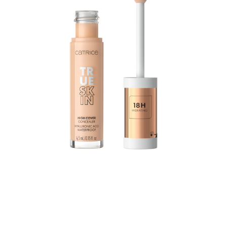
True Skin High Cover korektor sa hijaluronskom
kiselinom hidrira do 18 sati i kombinuje odlično
prekrivanje sa laganom teksturom i optimalnom negom:
Vodootporna formula se praktično topi u kožu bez