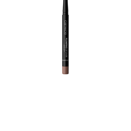
Potrebna je visoka definicija! Sa samo jednim
nanošenjem, ova olovka za usne visokih performansi
sprečava da ruž i sjaj za usne iscure i ostavlja za sobom
satensku-mat završnicu. Veganska, razmaziva i
vodootporna, ultra-kremasta tekstura sa uljem mente i