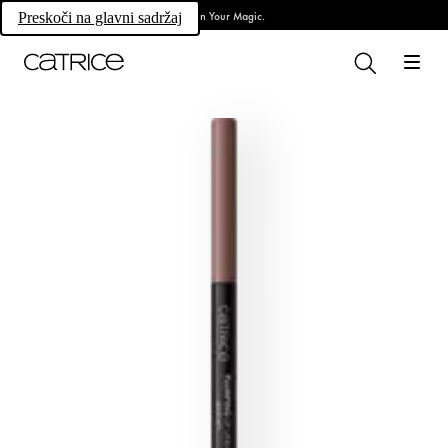
Own Your Magic.
Preskoči na glavni sadržaj