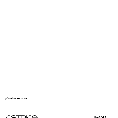
ISODODECANE
Briga
SYNTHETIC WAX
Stabilizacija
POLYBUTENE
Ostali
SYNTHETIC FLUORPHLOGOPITE
Boja
TRIMETHYLSILOXYSILICATE
Ostali
SILICA
Ostali
SUCROSE TETRASTEARATE TRIACETATE
Stabilizacija
HYDROGENATED JOJOBA OIL
Briga
Olovka za usne
CETEARYL BEHENATE
Stabilizacija
ISOAMYL LAURATE
Briga
NAGORE