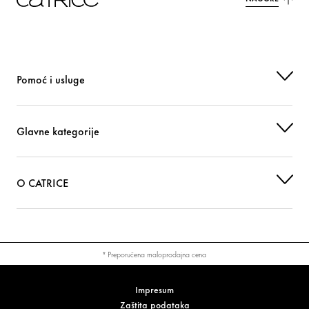
MICA
Boja
ETHYLHEXYL PALMITATE
Briga
Pomoć i usluge
TRIBEHENIN
Briga
PENTAERYTHRITYL TETRA-DI-T-BUTYL HYDROXYHYDROCINNAMATE
Glavne kategorije
Zaštita
SORBITAN ISOSTEARATE
Stabilizacija
O CATRICE
MENTHOL
Ostali
PALMITOYL TRIPEPTIDE-1
Briga
* Preporučena maloprodajna cena
LACTIC ACID
Ostali
Impresum
LIMONENE
Parfem
Zaštita podataka