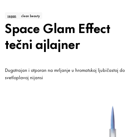
vegan
clean beauty
Space Glam Effect
tečni ajlajner
Dugotrajan i otporan na mrljanje u hromatskoj ljubičastoj do
svetloplavoj nijansi