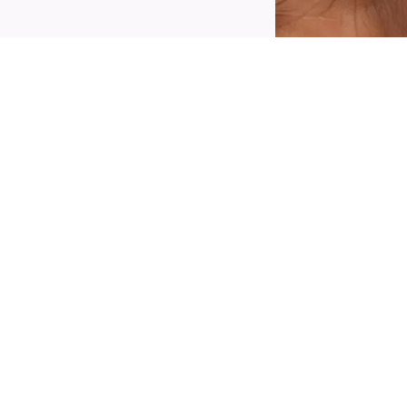
reirajte privlačan izgled šminke pomoću
jlajnera Catrice Space Glam Liquid Effect
yeliner 030 Cosmic Chrome. Ajlajner dolazi u
romatskoj ljubičastoj do svetloplavoj nijansi i
adrži formulu koja će trajati ceo dan. Njegov
recizan vrh četkice omogućava nanošenje bez