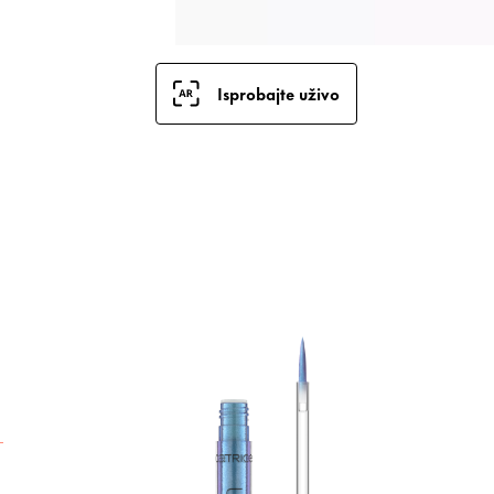
Isprobajte uživo
K
a
E
h
s
p