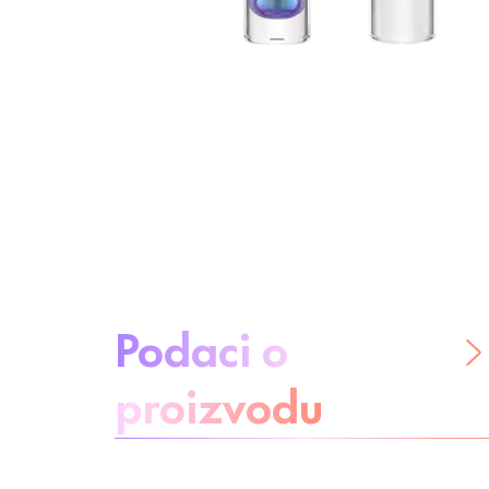
O proizvodu:
Podaci o
proizvodu
Budite