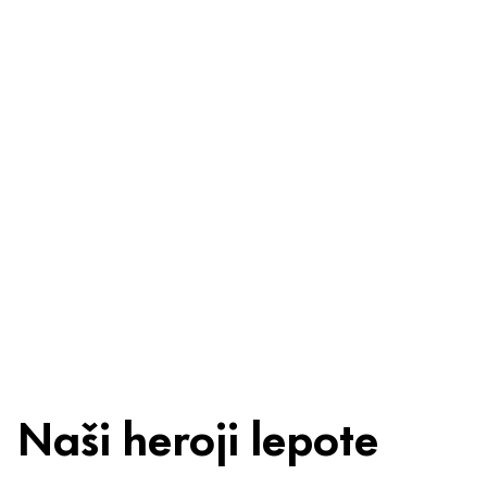
bezbrižni
Sastojci
Reciklaža
Savet za
lepotu
Naši heroji lepote