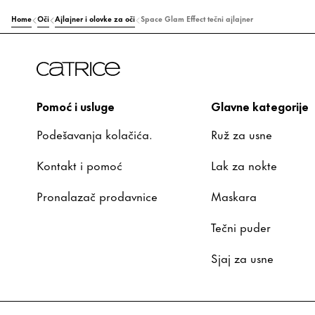
Home
Oči
Ajlajner i olovke za oči
Space Glam Effect tečni ajlajner
Pomoć i usluge
Glavne kategorije
Podešavanja kolačića.
Ruž za usne
Kontakt i pomoć
Lak za nokte
Pronalazač prodavnice
Maskara
Tečni puder
Sjaj za usne