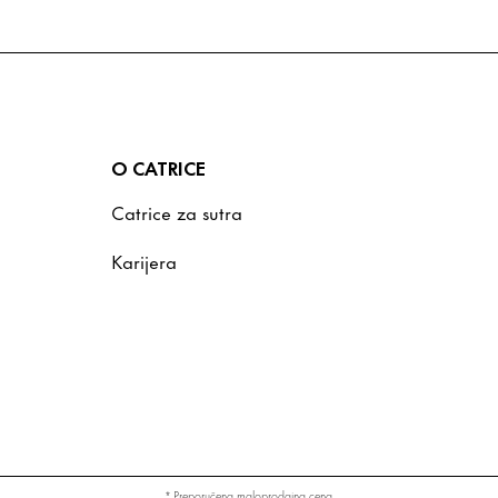
O CATRICE
Catrice za sutra
Karijera
* Preporučena maloprodajna cena