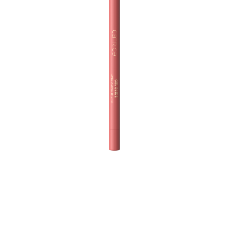
Podignite svoj izgled usana na viši nivo uz Catrice Gel
Glide dugotrajnu olovku za usne 010 Princess
Charming. Ova svestrana olovka za usne u prigušenoj
ružičastoj nijansi omogućava vam da ostavite