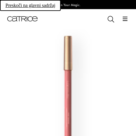
Own Your Magic.
Preskoči na glavni sadržaj