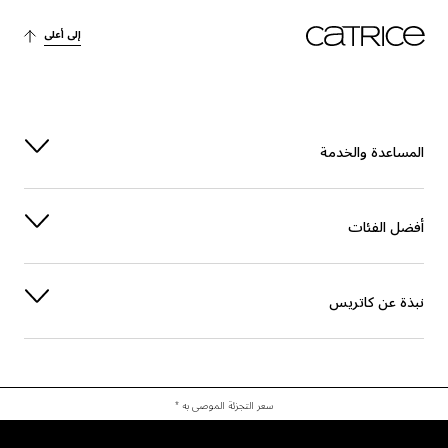
آخرون
PROPYLENE CARBONATE
إلى أعلى
العناية
TRIBEHENIN
PENTAERYTHRITYL TETRA-DI-T-BUTYL HYDROXYHYDROCINNAMATE
الحماية
المساعدة والخدمة
الاستقرار
SORBITAN ISOSTEARATE
أفضل الفئات
العناية
PALMITOYL TRIPEPTIDE-1
آخرون
LACTIC ACID
نبذة عن كاتريس
عطر
LIMONENE
عطر
LINALOOL
سعر التجزئة الموصى به *
عطر
EUGENOL