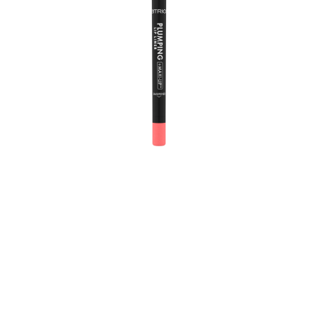
من السهل وضع بلمبنغ لب لاينر 160سبيشلس من كاتريس
بملمسه الكريمي الفائق ويدوم لفترة طويلة. استلهمي من اللمسة
النهائية من الساتان غير اللامعة واللون المركز باللون كورال الوردي
الرائع. لا تحتاجين إلى تحديد الشفاه إلا مرة واحدة باستخدام
محدد الشفاه الاوتوماتيكي وستمنع بلطف أحمر الشفاه أو ملمع
الشفاه من التلطخ. نظرًا لتكامل أداة التمليس، ستنشئ خطوطًا
دقيقة ودقيقة مرارًا وتكرارًا. لست في حالة مزاجية لمنتج آخر