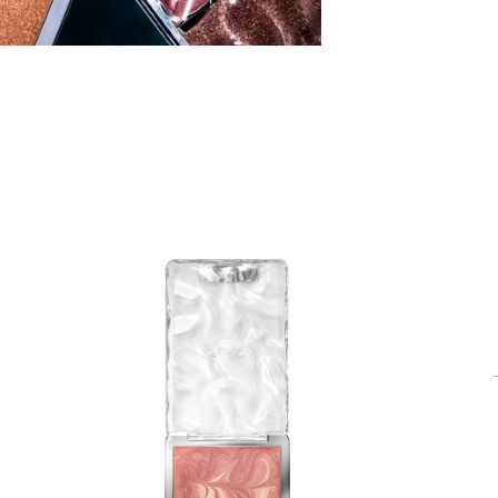
حو
بي
وك
با
ال
تو
ال
مك