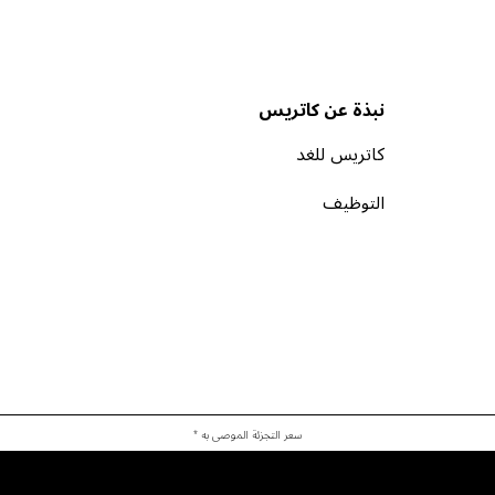
نبذة عن كاتريس
كاتريس للغد
التوظيف
سعر التجزئة الموصى به *