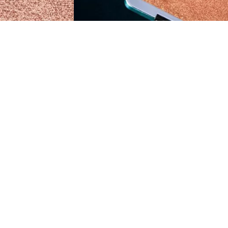
ّلي إطلالتكِ اليومية مع كاتريس ديو هايلايتر المشرق
ودرجات الألوان C01 سي مي جلو! وC02 ديب سي،
بي! تجمع هذه الأعجوبة بين هايلايتر بودرة مشرق
ريم متوهج لإضفاء لمسة نهائية ساحرة ومشبعة
لشمس تُذكّرنا بالسحر تحت الماء. مثالي لإبراز عظام
وجنتين، وأقواس الحاجب، وأقواس الياقة، حيث يُضفي
هجًا ناعمًا أو تأثيرًا وامضًا جريءًا حسب حالتكِ
مزاجية. تمتزج ألوانه المتلألئة بسلاسة مع إطلالات
ياج البشرة أو المرجان، مما يضمن تألقًا لا تشوبه