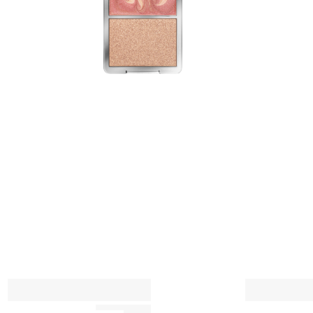
شا
ال
لم
ه
ي
ت