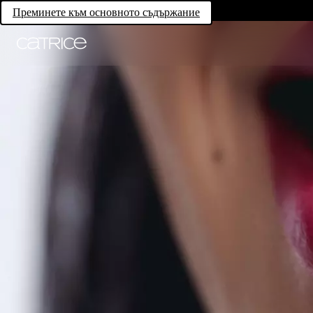
Преминете към основното съдържание