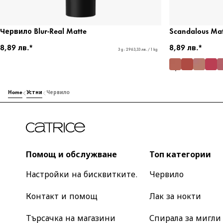
Червило Blur-Real Matte
Scandalous Matt
8,89 лв.*
8,89 лв.*
3 g - 2963,33 лв. / 1 kg
Home
Устни
Червило
Помощ и обслужване
Топ категории
Настройки на бисквитките.
Червило
Контакт и помощ
Лак за нокти
Търсачка на магазини
Спирала за мигли