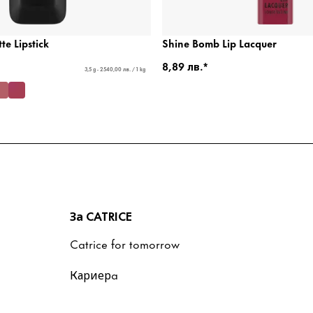
e Lipstick
Shine Bomb Lip Lacquer
8,89 лв.*
3,5 g - 2540,00 лв. / 1 kg
За CATRICE
Catrice for tomorrow
Кариерa