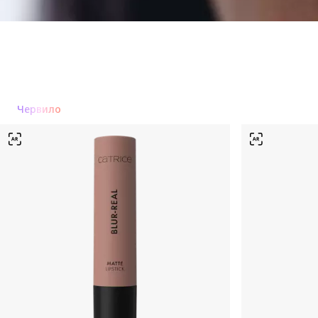
Червило
Червило
Гланц за устни
Молив за устни
Грижа за устни