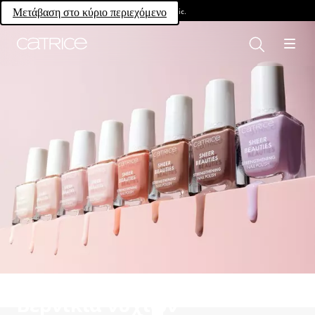
Own your magic.
Μετάβαση στο κύριο περιεχόμενο
Βερνίκια νυχιών