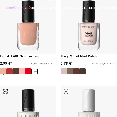
Βερνίκια νυχιών
Βάσεις & top coat νυχιών
Προϊόντα περιποίησης νυχ
GEL AFFAIR Nail Lacquer
Cozy Mood Nail Polish
2,99 €*
3,79 €*
10,5 mL - 284,76 € / 1 λίτ.
10,5 mL - 360,95 € / 1 λίτ.
+
60