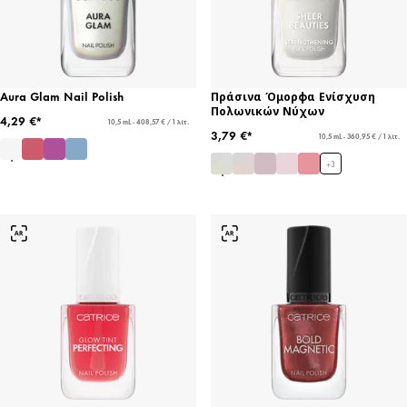
Aura Glam Nail Polish
Πράσινα Όμορφα Ενίσχυση
Πολωνικών Νύχων
4,29 €*
10,5 mL - 408,57 € / 1 λίτ.
3,79 €*
10,5 mL - 360,95 € / 1 λίτ.
+
3