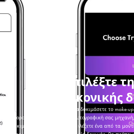
Επιλέξτε τη
για
εικονικής 
Για να δοκιμάσετε το make-up
ιμή. Μπορείτε
τη φωτογραφική σας μηχανή,
μπί «Δοκιμή»
να επιλέξετε ένα από τα μοντ
ροϊόντος.
εμπειρία δοκιμής, θα πρέπει