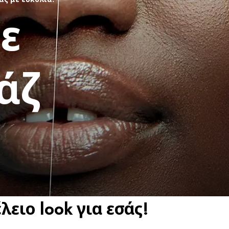
ε
άζ
έλειο look για εσάς!