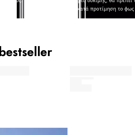
σας (κατά προτίμηση το φως 
estseller