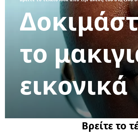
Δοκιμάστ
το μακιγι
εικονικά
Βρείτε το τ