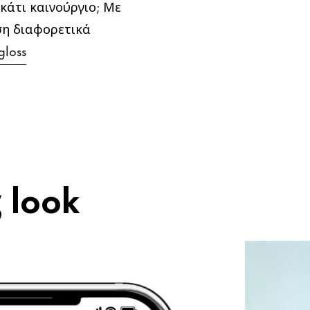
κάτι καινούργιο; Με
εση διαφορετικά
gloss
 look