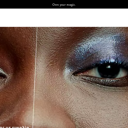
Own your magic.
ας με ευκολία.