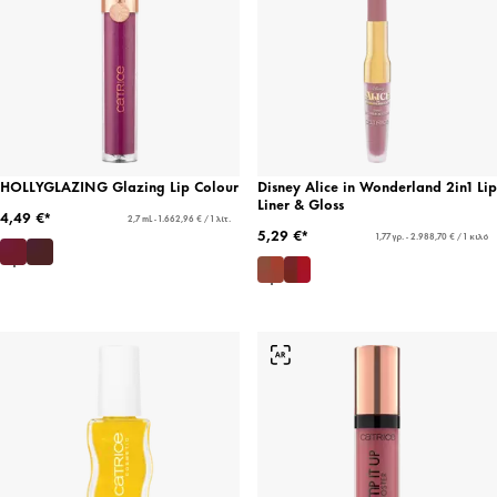
HOLLYGLAZING Glazing Lip Colour
Disney Alice in Wonderland 2in1 Lip
Liner & Gloss
4,49 €*
2,7 mL - 1.662,96 € / 1 λίτ.
5,29 €*
1,77 γρ. - 2.988,70 € / 1 κιλό