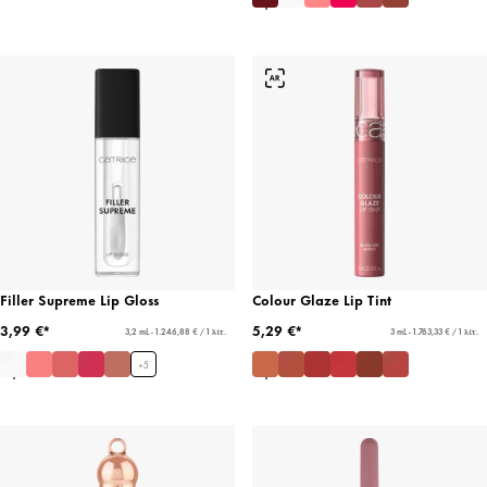
Filler Supreme Lip Gloss
Colour Glaze Lip Tint
3,99 €*
5,29 €*
3,2 mL - 1.246,88 € / 1 λίτ.
3 mL - 1.763,33 € / 1 λίτ.
+
5