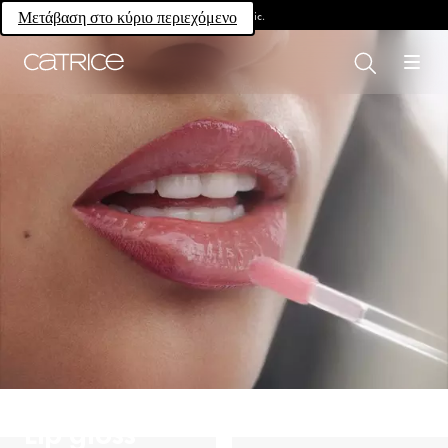
Own your magic.
Μετάβαση στο κύριο περιεχόμενο
Lip gloss