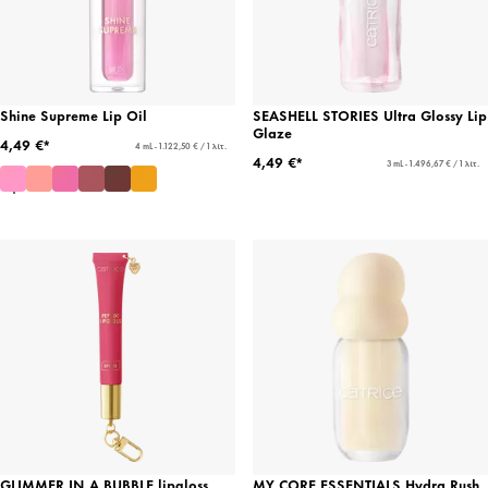
Shine Supreme Lip Oil
SEASHELL STORIES Ultra Glossy Lip
Glaze
4,49 €*
4 mL - 1.122,50 € / 1 λίτ.
4,49 €*
3 mL - 1.496,67 € / 1 λίτ.
GLIMMER IN A BUBBLE lipgloss
MY CORE ESSENTIALS Hydra Rush