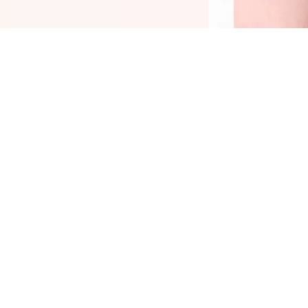
ο Catrice Kohl Kajal Waterproof 160 Baby
lue είναι ένα must-have προϊόν για ένα
κφραστικό make-up ματιών. Το αδιάβροχο
ολύβι eyeliner από ξύλο έχει μαλακή μύτη
αι είναι πανεύκολο στην εφαρμογή. Χάρη
την υψηλής ποιότητας χρωματιστή υφή