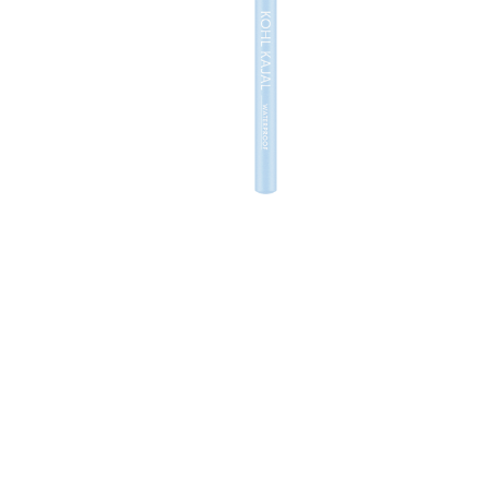
τ
χ
Ό