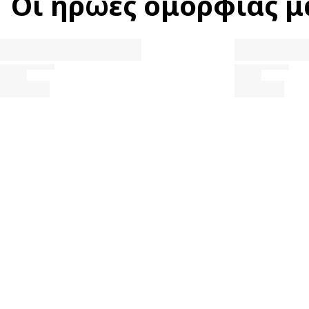
Οι ήρωες ομορφιάς μ