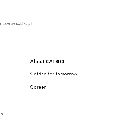
 ματιών Kohl Kajal
About CATRICE
Catrice for tomorrow
Career
on
ν