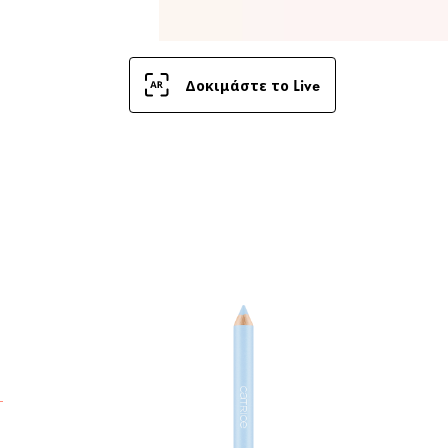
Δοκιμάστε το Live
Τ
B
ε
μ
κ
σ