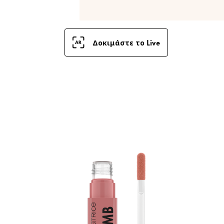
Δοκιμάστε το Live
Δ
C
T
σ
χ
κ