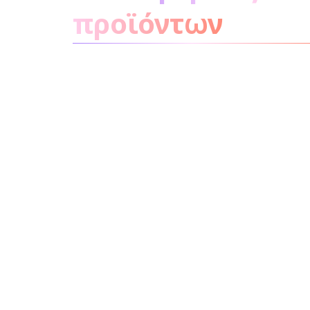
προϊόντων
μην
ανησυχείτε
καθόλου
Συστατικά
Ανακύκλωση
Συμβουλή
ομορφιάς