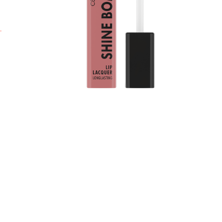
ώ
χ
α
Χ
ε
ε
κ
π
C
ε
ε
ά
*
τ
Ό