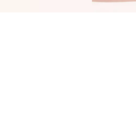
ώστε χρώμα στην καθημερινή σας ζωή: Το
atrice Shine Bomb Lip Lacquer 020 Good
aste χαρίζει μια χρωματική αναβάθμιση
τα χείλη σας. Συνδυάζει δύο δημοφιλή
αρακτηριστικά προϊόντων: λαμπερό χρώμα
αι ανθεκτικότητα που διαρκεί έως και 8