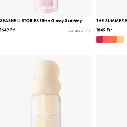
SEASHELL STORIES Ultra Glossy Szájfény
THE SUMMER ED
1649 Ft*
1849 Ft*
3 ml - 549 667 Ft / 1 l