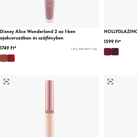
Disney Alice Wonderland 2 az 1-ben
HOLLYGLAZING 
ajakceruzában és szájfényben
1599 Ft*
1749 Ft*
1,77 g - 988 136 Ft / 1 kg