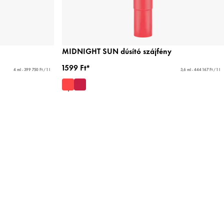
MIDNIGHT SUN dúsító szájfény
1599 Ft*
4 ml - 399 750 Ft / 1 l
3,6 ml - 444 167 Ft / 1 l