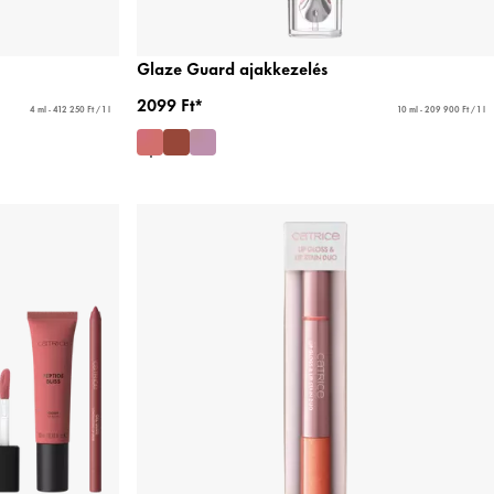
Glaze Guard ajakkezelés
2099 Ft*
4 ml - 412 250 Ft / 1 l
10 ml - 209 900 Ft / 1 l