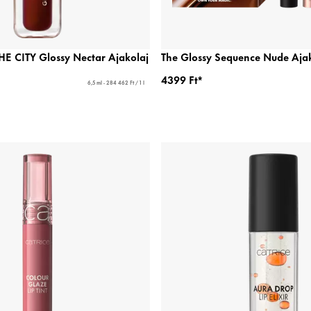
 CITY Glossy Nectar Ajakolaj
The Glossy Sequence Nude Ajak
4399 Ft*
6,5 ml - 284 462 Ft / 1 l