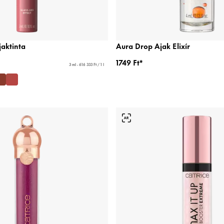
jaktinta
Aura Drop Ajak Elixír
1749 Ft*
3 ml - 616 333 Ft / 1 l