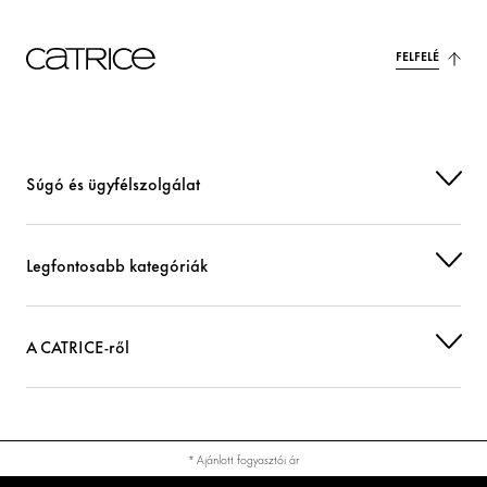
FELFELÉ
Súgó és ügyfélszolgálat
Legfontosabb kategóriák
A CATRICE-ről
* Ajánlott fogyasztói ár