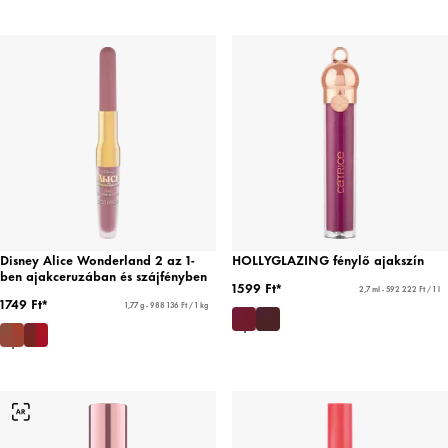
Disney Alice Wonderland 2 az 1-
HOLLYGLAZING fénylő ajakszín
ben ajakceruzában és szájfényben
1599 Ft*
2,7 ml - 592 222 Ft / 1 l
1749 Ft*
1,77 g - 988 136 Ft / 1 kg