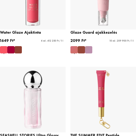
Water Glaze Ajaktinta
Glaze Guard ajakkezelés
1649 Ft*
2099 Ft*
4 ml - 412 250 Ft / 1 l
10 ml - 209 900 Ft / 1 l
SEASHELL STORIES Ultra Glossy
THE SUMMER EDIT Peptide