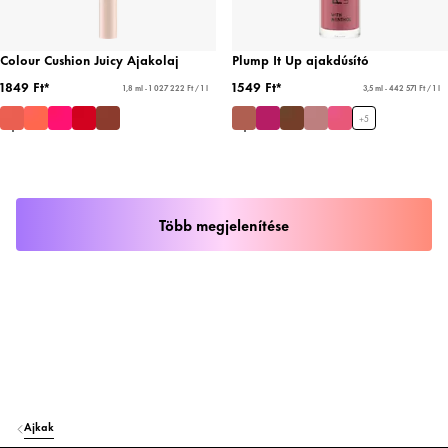
Colour Cushion Juicy Ajakolaj
Plump It Up ajakdúsító
1849 Ft*
1549 Ft*
1,8 ml - 1 027 222 Ft / 1 l
3,5 ml - 442 571 Ft / 1 l
+
5
Több megjelenítése
Ajkak