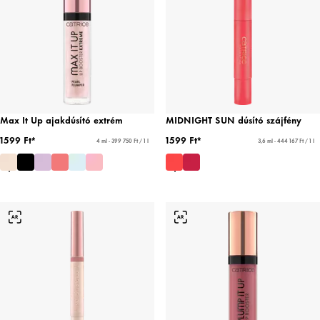
Max It Up ajakdúsító extrém
MIDNIGHT SUN dúsító szájfény
1599 Ft*
1599 Ft*
4 ml - 399 750 Ft / 1 l
3,6 ml - 444 167 Ft / 1 l