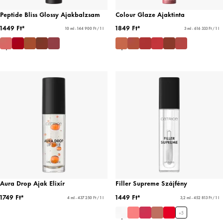
Peptide Bliss Glossy Ajakbalzsam
Colour Glaze Ajaktinta
1449 Ft*
1849 Ft*
10 ml - 144 900 Ft / 1 l
3 ml - 616 333 Ft / 1 l
Aura Drop Ajak Elixír
Filler Supreme Szájfény
1749 Ft*
1449 Ft*
4 ml - 437 250 Ft / 1 l
3,2 ml - 452 813 Ft / 1 l
+
5