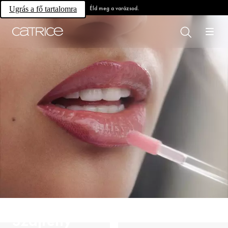
Éld meg a varázsod.
Ugrás a fő tartalomra
Szájfény