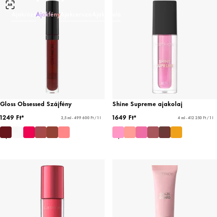
Ajakrúzs
Ajakfény
Ajakceruza
Ajakápoló
Gloss Obsessed Szájfény
Shine Supreme ajakolaj
1249 Ft*
1649 Ft*
2,5 ml - 499 600 Ft / 1 l
4 ml - 412 250 Ft / 1 l