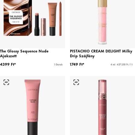
The Glossy Sequence Nude
PISTACHIO CREAM DELIGHT Milky
Ajakszett
Drip Szájfény
4399 Ft*
1749 Ft*
1 Darab
4 ml - 437 250 Ft / 1 l