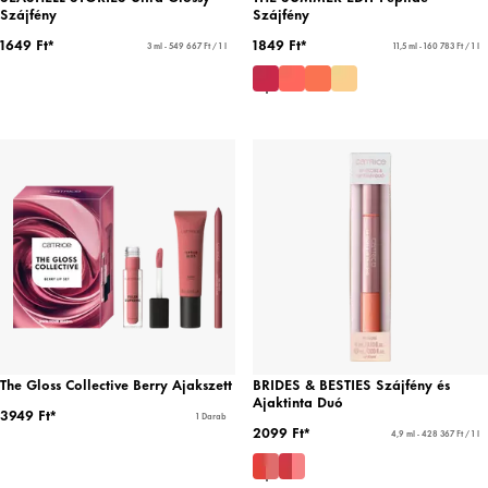
Szájfény
Szájfény
1649 Ft*
1849 Ft*
3 ml - 549 667 Ft / 1 l
11,5 ml - 160 783 Ft / 1 l
The Gloss Collective Berry Ajakszett
BRIDES & BESTIES Szájfény és
Ajaktinta Duó
3949 Ft*
1 Darab
2099 Ft*
4,9 ml - 428 367 Ft / 1 l