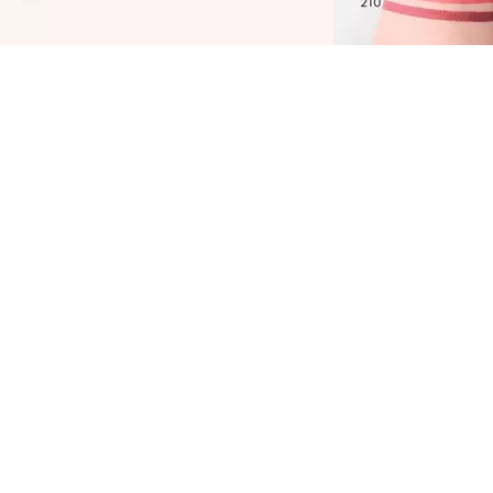
Matita labbra Catrice Plumping Lip 180
Cherry Lady è facile da applicare grazie alla
sua texture ultra-cremosa e a lunga durata.
Lasciati ispirare dal finish satinato opaco e
dal colore intenso bordeaux. Devi modellare
le tue labbra una sola volta con la matita il
contorno delle labbra e impedirà la
bravatura del tuo rossetto o del lucidalabbra.
Non hai voglia di un altro prodotto oggi? Poi