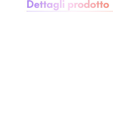
Dettagli prodotto
Elimina le
preoccupazioni
Ingredienti
Riciclaggio
Beauty tip