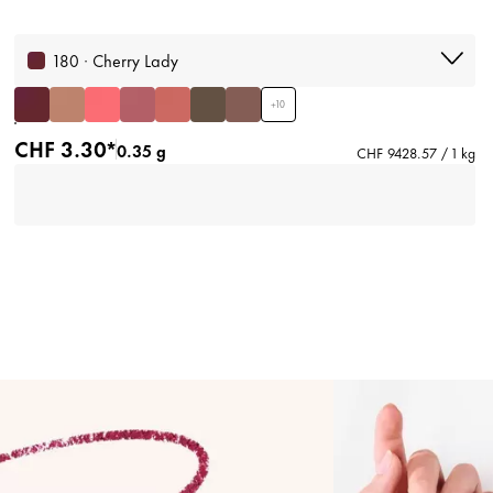
180 · Cherry Lady
+
10
CHF 3.30*
0.35 g
CHF 9428.57 / 1 kg