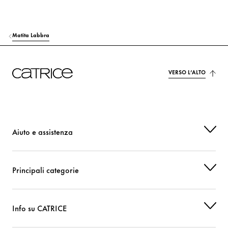
ACRYLATES/DIMETHICONE COPOLYMER
Altri
DISTEARDIMONIUM HECTORITE
Stabilizzazione
Matita Labbra
MENTHA PIPERITA (PEPPERMINT) LEAF EXTRACT
Cari
ETHYLHEXYL PALMITATE
Cari
VERSO L’ALTO
PROPYLENE CARBONATE
Altri
TRIBEHENIN
Cari
Aiuto e assistenza
KAOLIN
Altri
PENTAERYTHRITYL TETRA-DI-T-BUTYL HYDROXYHYDROCINNAMATE
Principali categorie
Protezione
SORBITAN ISOSTEARATE
Stabilizzazione
Info su CATRICE
PALMITOYL TRIPEPTIDE-1
Cari