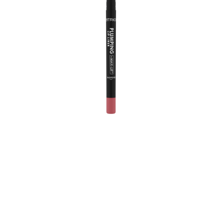
Catrice Plumping Lip 190 I Like To Mauve It è facile da
applicare grazie alla sua texture ultra-crema e a lunga
durata. Lasciati ispirare dal finish satinato opaco e dal
colore intenso malva rosato. Devi solo contornare le
labbra una volta con la matita e impedirà la sbavatura
del tuo rossetto e del lucidalabbra. Non hai voglia di