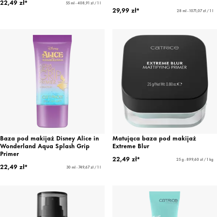
22,49 zł*
55 ml - 408,91 zł / 1 l
29,99 zł*
28 ml - 1071,07 zł / 1 l
Baza pod makijaż Disney Alice in
Matująca baza pod makijaż
Wonderland Aqua Splash Grip
Extreme Blur
Primer
22,49 zł*
25 g - 899,60 zł / 1 kg
22,49 zł*
30 ml - 749,67 zł / 1 l