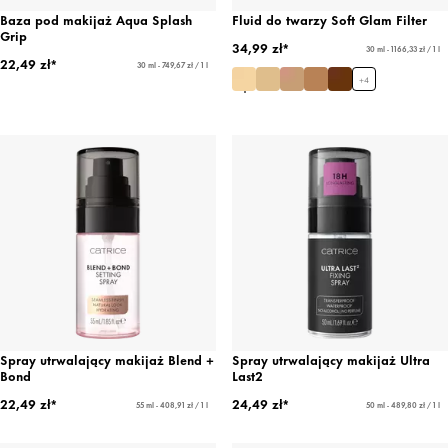
Baza pod makijaż Aqua Splash
Fluid do twarzy Soft Glam Filter
Grip
34,99 zł*
30 ml - 1166,33 zł / 1 l
22,49 zł*
30 ml - 749,67 zł / 1 l
+
4
Spray utrwalający makijaż Blend +
Spray utrwalający makijaż Ultra
Bond
Last2
22,49 zł*
24,49 zł*
55 ml - 408,91 zł / 1 l
50 ml - 489,80 zł / 1 l