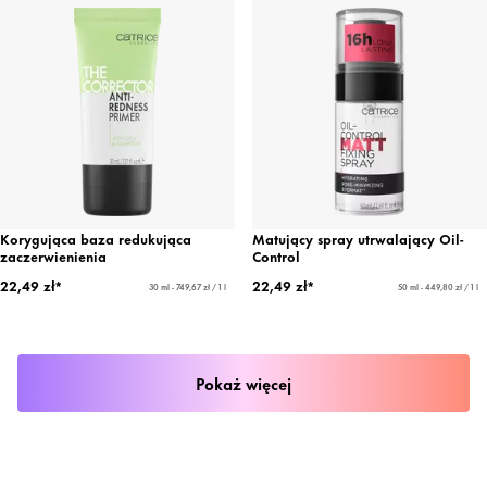
Korygująca baza redukująca
Matujący spray utrwalający Oil-
zaczerwienienia
Control
22,49 zł*
22,49 zł*
30 ml - 749,67 zł / 1 l
50 ml - 449,80 zł / 1 l
Pokaż więcej