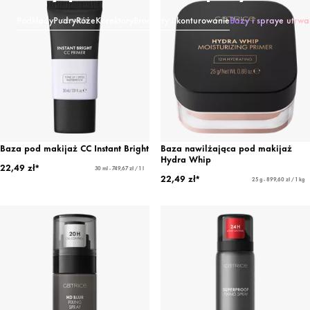
Podkłady
Pudry
Róże
Korektory
Bronzery i konturowanie
Bazy i spraye utrwa
Baza pod makijaż CC Instant Bright
Baza nawilżająca pod makijaż
Hydra Whip
22,49 zł*
30 ml - 749,67 zł / 1 l
22,49 zł*
25 g - 899,60 zł / 1 kg