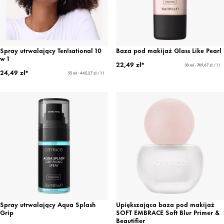
Spray utrwalający Ten!sational 10
Baza pod makijaż Glass Like Pearl
w 1
22,49 zł*
30 ml - 749,67 zł / 1 l
24,49 zł*
55 ml - 445,27 zł / 1 l
Spray utrwalający Aqua Splash
Upiększająca baza pod makijaż
Grip
SOFT EMBRACE Soft Blur Primer &
Beautifier