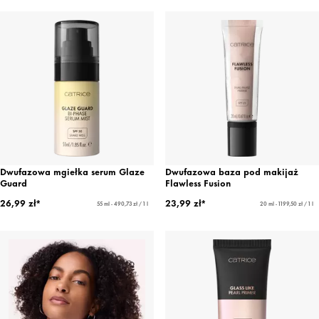
Dwufazowa mgiełka serum Glaze
Dwufazowa baza pod makijaż
Guard
Flawless Fusion
26,99 zł*
23,99 zł*
55 ml - 490,73 zł / 1 l
20 ml - 1199,50 zł / 1 l