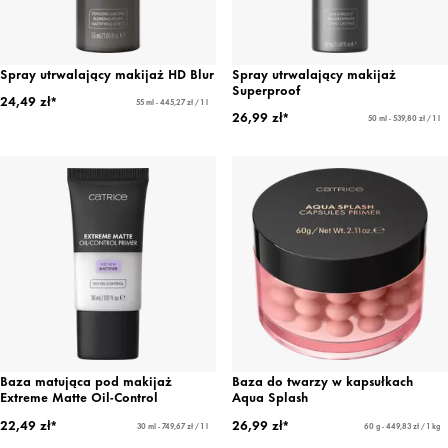
Spray utrwalający makijaż HD Blur
Spray utrwalający makijaż
Superproof
24,49 zł*
55 ml - 445,27 zł / 1 l
26,99 zł*
50 ml - 539,80 zł / 1 l
Baza matująca pod makijaż
Baza do twarzy w kapsułkach
Extreme Matte Oil-Control
Aqua Splash
22,49 zł*
26,99 zł*
30 ml - 749,67 zł / 1 l
60 g - 449,83 zł / 1 kg