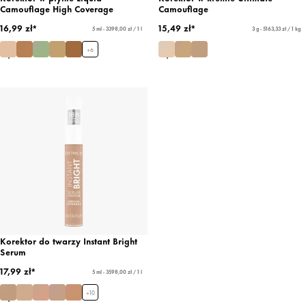
Camouflage High Coverage
Camouflage
16,99 zł*
15,49 zł*
5 ml - 3398,00 zł / 1 l
3 g - 5163,33 zł / 1 kg
+
6
Korektor do twarzy Instant Bright
Serum
17,99 zł*
5 ml - 3598,00 zł / 1 l
+
10