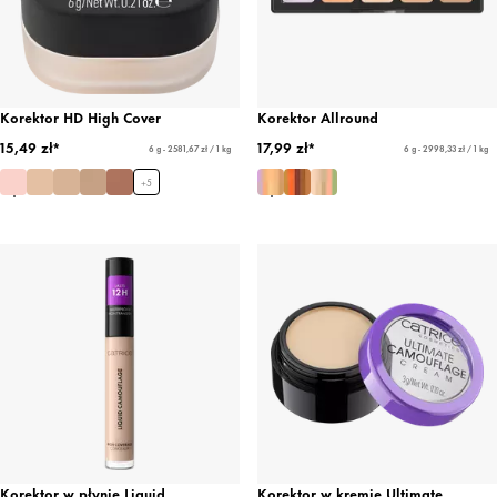
Korektor HD High Cover
Korektor Allround
15,49 zł*
17,99 zł*
6 g - 2581,67 zł / 1 kg
6 g - 2998,33 zł / 1 kg
+
5
Korektor w płynie Liquid
Korektor w kremie Ultimate