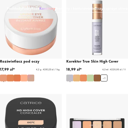
Podkłady
Pudry
Róże
Korektory
Bronzery i konturowanie
Bazy i spraye utrwa
Rozświetlacz pod oczy
Korektor True Skin High Cover
17,99 zł*
18,99 zł*
4,2 g - 4283,33 zł / 1 kg
4,5 ml - 4220,00 zł / 1 l
+
11