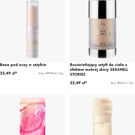
Baza pod oczy w sztyfcie
Rozświetlający sztyft do ciała z
efektem mokrej skóry SEASHELL
22,49 zł*
STORIES
4,5 g - 4997,78 zł / 1 kg
22,49 zł*
30 g - 749,67 zł / 1 kg