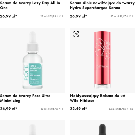
Serum do twarzy Lazy Day All In
Serum silnie nawilżające do twarzy
One
Hydro Supercharged Serum
26,99 zł*
26,99 zł*
28 ml - 963,93 zł / 1 l
30 ml - 899,67 zł / 1 l
Serum do twarzy Pore Ultra
Nabłyszczający Balsam do ust
Minimizing
Wild Hibiscus
26,99 zł*
22,49 zł*
30 ml - 899,67 zł / 1 l
3,5 g - 6425,71 zł / 1 kg