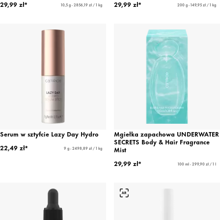
29,99 zł*
29,99 zł*
10,5 g - 2856,19 zł / 1 kg
200 g - 149,95 zł / 1 kg
Serum w sztyfcie Lazy Day Hydro
Mgiełka zapachowa UNDERWATER
SECRETS Body & Hair Fragrance
22,49 zł*
Mist
9 g - 2498,89 zł / 1 kg
29,99 zł*
100 ml - 299,90 zł / 1 l