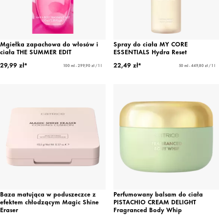
Mgiełka zapachowa do włosów i
Spray do ciała MY CORE
ciała THE SUMMER EDIT
ESSENTIALS Hydra Reset
29,99 zł*
22,49 zł*
100 ml - 299,90 zł / 1 l
50 ml - 449,80 zł / 1 l
Baza matująca w poduszeczce z
Perfumowany balsam do ciała
efektem chłodzącym Magic Shine
PISTACHIO CREAM DELIGHT
Eraser
Fragranced Body Whip