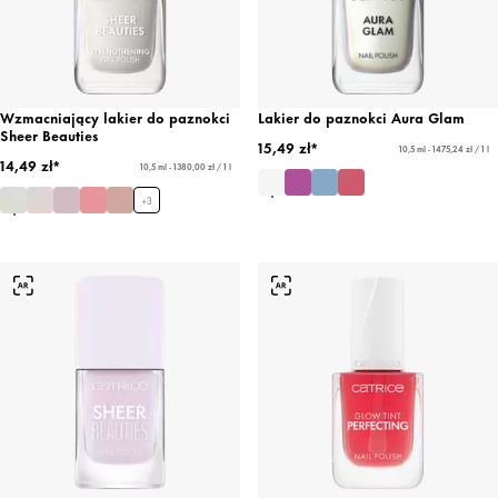
Wzmacniający lakier do paznokci
Lakier do paznokci Aura Glam
Sheer Beauties
15,49 zł*
10,5 ml - 1475,24 zł / 1 l
14,49 zł*
10,5 ml - 1380,00 zł / 1 l
+
3