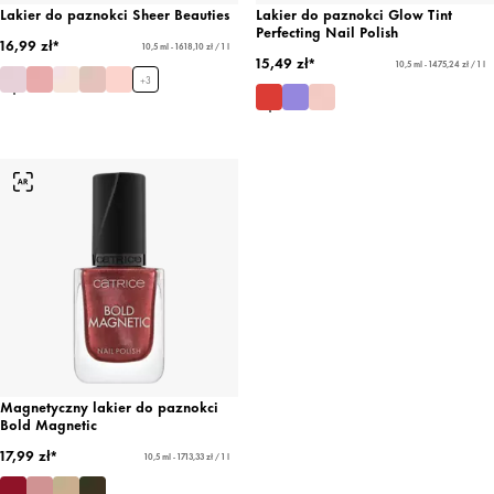
Lakier do paznokci Sheer Beauties
Lakier do paznokci Glow Tint
Perfecting Nail Polish
16,99 zł*
10,5 ml - 1618,10 zł / 1 l
15,49 zł*
10,5 ml - 1475,24 zł / 1 l
+
3
Magnetyczny lakier do paznokci
Bold Magnetic
17,99 zł*
10,5 ml - 1713,33 zł / 1 l