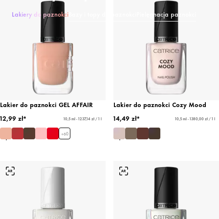
Lakiery do paznokci
Bazy i topy do paznokci
Pielęgnacja paznokci
Lakier do paznokci GEL AFFAIR
Lakier do paznokci Cozy Mood
12,99 zł*
14,49 zł*
10,5 ml - 1237,14 zł / 1 l
10,5 ml - 1380,00 zł / 1 l
+
60