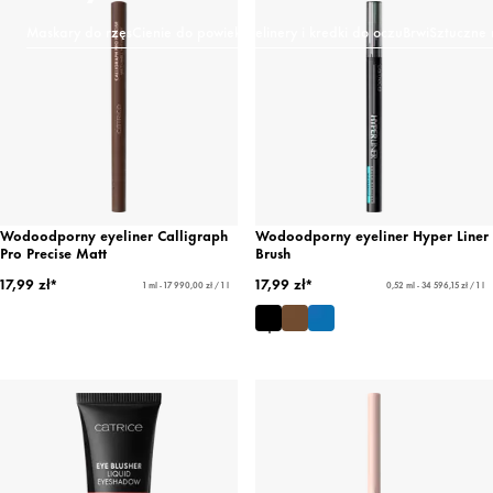
Maskary do rzęs
Cienie do powiek
Eyelinery i kredki do oczu
Brwi
Sztuczne 
Wodoodporny eyeliner Calligraph
Wodoodporny eyeliner Hyper Liner
Pro Precise Matt
Brush
17,99 zł*
17,99 zł*
1 ml - 17 990,00 zł / 1 l
0,52 ml - 34 596,15 zł / 1 l