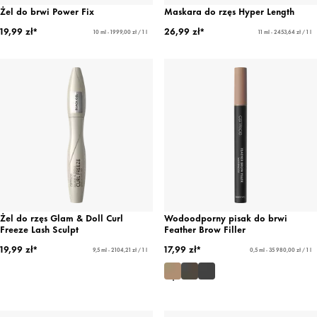
Żel do brwi Power Fix
Maskara do rzęs Hyper Length
19,99 zł*
26,99 zł*
10 ml - 1999,00 zł / 1 l
11 ml - 2453,64 zł / 1 l
Żel do rzęs Glam & Doll Curl
Wodoodporny pisak do brwi
Freeze Lash Sculpt
Feather Brow Filler
19,99 zł*
17,99 zł*
9,5 ml - 2104,21 zł / 1 l
0,5 ml - 35 980,00 zł / 1 l