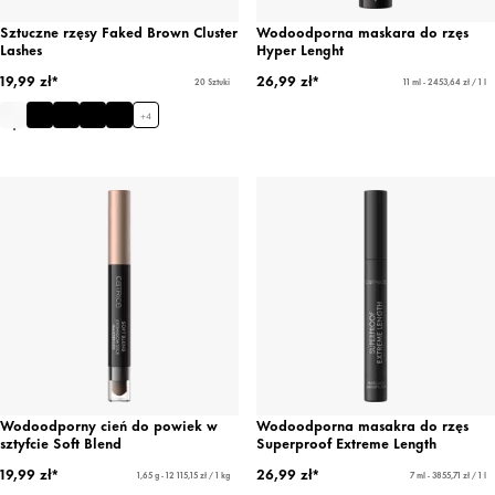
Sztuczne rzęsy Faked Brown Cluster
Wodoodporna maskara do rzęs
Lashes
Hyper Lenght
19,99 zł*
26,99 zł*
20 Sztuki
11 ml - 2453,64 zł / 1 l
+
4
Wodoodporny cień do powiek w
Wodoodporna masakra do rzęs
sztyfcie Soft Blend
Superproof Extreme Length
19,99 zł*
26,99 zł*
1,65 g - 12 115,15 zł / 1 kg
7 ml - 3855,71 zł / 1 l