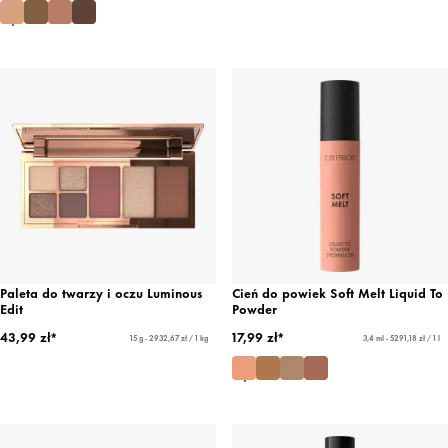
Paleta do twarzy i oczu Luminous
Cień do powiek Soft Melt Liquid To
Edit
Powder
43,99 zł*
17,99 zł*
15 g - 2932,67 zł / 1 kg
3,4 ml - 5291,18 zł / 1 l