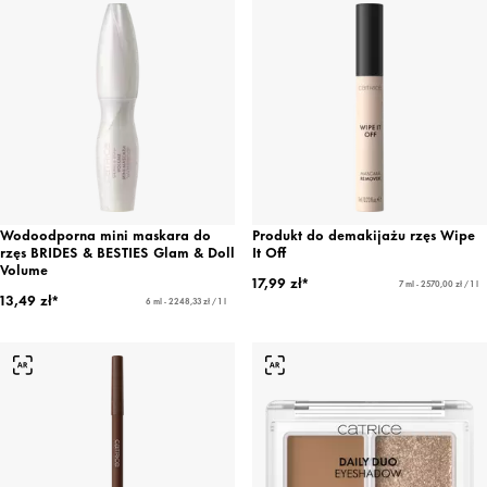
Wodoodporna mini maskara do
Produkt do demakijażu rzęs Wipe
rzęs BRIDES & BESTIES Glam & Doll
It Off
Volume
17,99 zł*
7 ml - 2570,00 zł / 1 l
13,49 zł*
6 ml - 2248,33 zł / 1 l