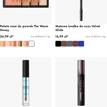
Paleta cieni do powiek The Warm
Matowa kredka do oczu Velvet
Honey
Glide
26,99 zł*
16,99 zł*
9 g - 2998,89 zł / 1 kg
1,4 g - 12 135,71 zł / 1 kg
+
4