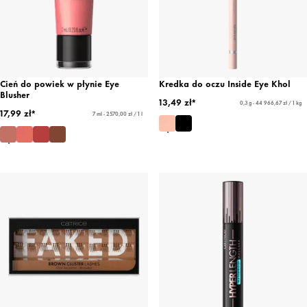
Cień do powiek w płynie Eye
Kredka do oczu Inside Eye Khol
Blusher
13,49 zł*
0,3 g - 44 966,67 zł / 1 kg
17,99 zł*
7 ml - 2570,00 zł / 1 l