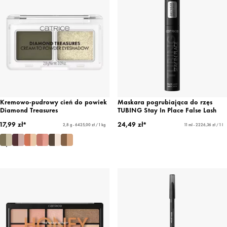
Kremowo-pudrowy cień do powiek
Maskara pogrubiająca do rzęs
Diamond Treasures
TUBING Stay In Place False Lash
17,99 zł*
24,49 zł*
2,8 g - 6425,00 zł / 1 kg
11 ml - 2226,36 zł / 1 l