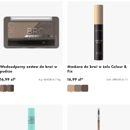
Wodoodporny zestaw do brwi w
Maskara do brwi w żelu Colour &
pudrze
Fix
16,99 zł*
16,99 zł*
4 g - 4247,50 zł / 1 kg
5 ml - 3398,00 zł / 1 l