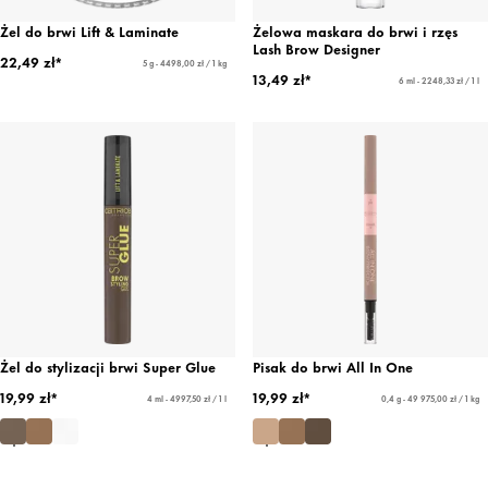
Żel do brwi Lift & Laminate
Żelowa maskara do brwi i rzęs
Lash Brow Designer
22,49 zł*
5 g - 4498,00 zł / 1 kg
13,49 zł*
6 ml - 2248,33 zł / 1 l
Żel do stylizacji brwi Super Glue
Pisak do brwi All In One
19,99 zł*
19,99 zł*
4 ml - 4997,50 zł / 1 l
0,4 g - 49 975,00 zł / 1 kg