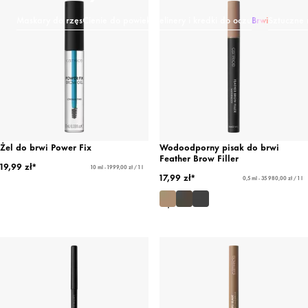
Maskary do rzęs
Cienie do powiek
Eyelinery i kredki do oczu
Brwi
Sztuczne 
Żel do brwi Power Fix
Wodoodporny pisak do brwi
Feather Brow Filler
19,99 zł*
10 ml - 1999,00 zł / 1 l
17,99 zł*
0,5 ml - 35 980,00 zł / 1 l