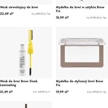
Wosk utrwalający do brwi
Mydełko do brwi w sztyfcie Brow
Fix
22,49 zł*
5 g - 4498,00 zł / 1 kg
18,99 zł*
1 g - 18 990,00 zł / 1 kg
Wosk do brwi Brow Sleek
Mydełko do stylizacji brwi Brow
Laminating
Fix
21,49 zł*
19,99 zł*
9 ml - 2387,78 zł / 1 l
4,1 g - 4875,61 zł / 1 kg