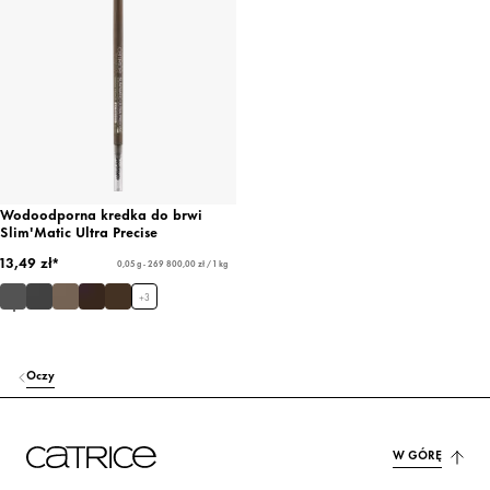
Wodoodporna kredka do brwi
Slim'Matic Ultra Precise
13,49 zł*
0,05 g - 269 800,00 zł / 1 kg
+
3
Oczy
W GÓRĘ