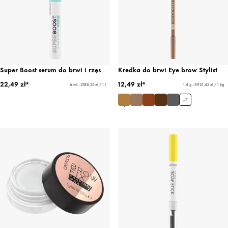
Super Boost serum do brwi i rzęs
Kredka do brwi Eye brow Stylist
22,49 zł*
12,49 zł*
6 ml - 3748,33 zł / 1 l
1,4 g - 8921,43 zł / 1 kg
+
7