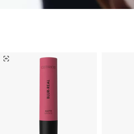
Labios
Barra de labios
Brillo de labios
Delineador de labios
Cuidado la