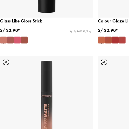
Glass Like Gloss Stick
Colour Glaze Li
S/ 22.90*
S/ 22.90*
3 g - S/ 7,633.33 / 1 kg