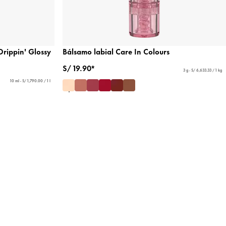
Drippin' Glossy
Bálsamo labial Care In Colours
S/ 19.90*
3 g - S/ 6,633.33 / 1 kg
10 ml - S/ 1,790.00 / 1 l