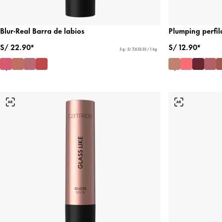
Blur-Real Barra de labios
Plumping perfil
S/ 22.90*
S/ 12.90*
3 g - S/ 7,633.33 / 1 kg