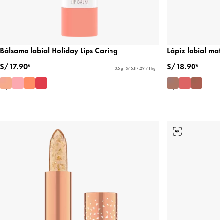
Bálsamo labial Holiday Lips Caring
Lápiz labial ma
S/ 17.90*
S/ 18.90*
3.5 g - S/ 5,114.29 / 1 kg