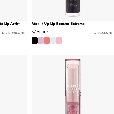
e Lip Artist
Max It Up Lip Booster Extreme
S/ 21.90*
1.74 g - S/ 10,862.07 / 1 kg
4 ml - S/ 5,475.00 / 1 l