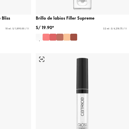
 Bliss
Brillo de labios Filler Supreme
S/ 19.90*
10 ml - S/ 1,890.00 / 1 l
3.2 ml - S/ 6,218.75 / 1 l