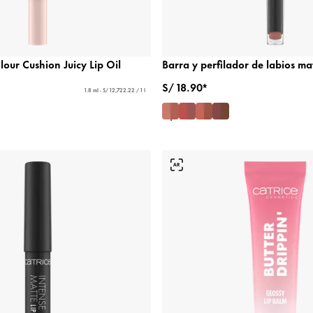
lour Cushion Juicy Lip Oil
Barra y perfilador de labios mat
S/ 18.90*
1.8 ml - S/ 12,722.22 / 1 l