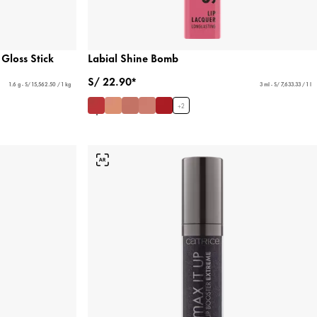
Gloss Stick
Labial Shine Bomb
S/ 22.90*
1.6 g - S/ 15,562.50 / 1 kg
3 ml - S/ 7,633.33 / 1 l
+
2