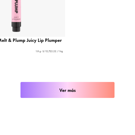
elt & Plump Juicy Lip Plumper
1.8 g - S/ 12,722.22 / 1 kg
Ver más