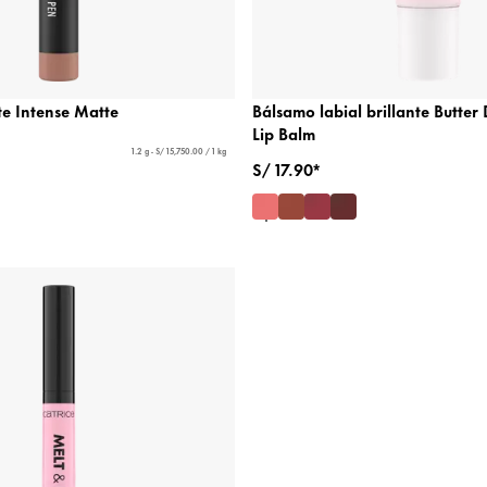
te Intense Matte
Bálsamo labial brillante Butter 
Lip Balm
1.2 g - S/ 15,750.00 / 1 kg
S/ 17.90*