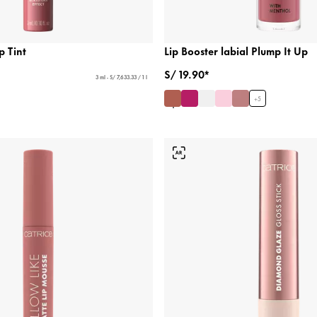
p Tint
Lip Booster labial Plump It Up
S/ 19.90*
3 ml - S/ 7,633.33 / 1 l
+
5