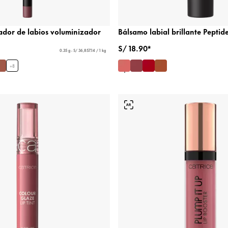
ador de labios voluminizador
Bálsamo labial brillante Peptide
S/ 18.90*
0.35 g - S/ 36,857.14 / 1 kg
+
8