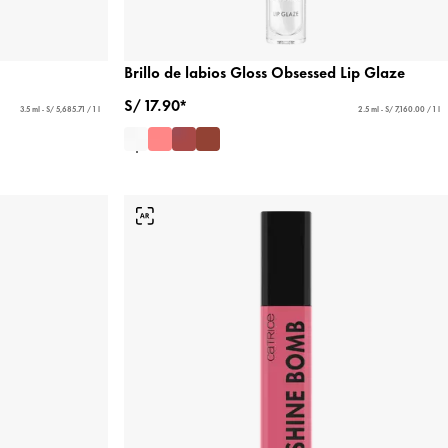
Brillo de labios Gloss Obsessed Lip Glaze
S/ 17.90*
3.5 ml - S/ 5,685.71 / 1 l
2.5 ml - S/ 7,160.00 / 1 l