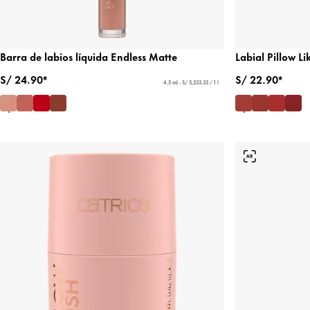
Barra de labios líquida Endless Matte
Labial Pillow L
S/ 24.90*
S/ 22.90*
4.5 ml - S/ 5,533.33 / 1 l