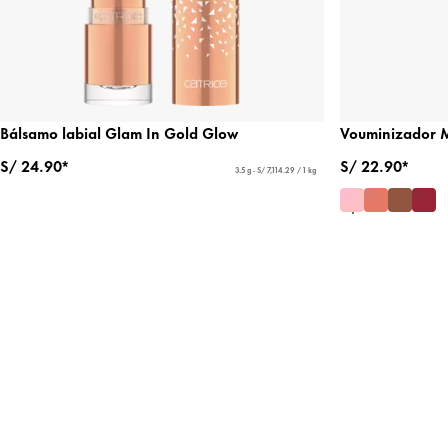
Bálsamo labial Glam In Gold Glow
Vouminizador M
S/ 24.90*
S/ 22.90*
3.5 g - S/ 7,114.29 / 1 kg