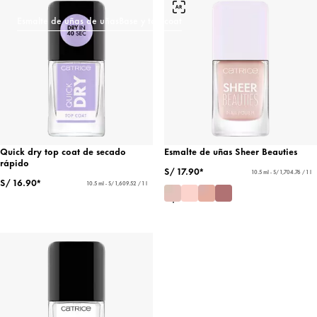
Esmalte de uñas de uñas
Base y top coat
Quick dry top coat de secado
Esmalte de uñas Sheer Beauties
rápido
S/ 17.90*
10.5 ml - S/ 1,704.76 / 1 l
S/ 16.90*
10.5 ml - S/ 1,609.52 / 1 l