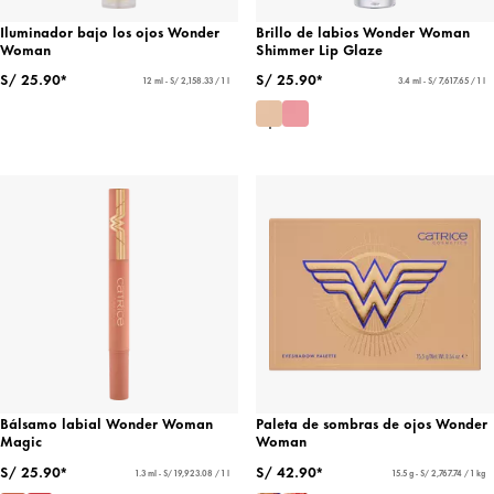
Iluminador bajo los ojos Wonder
Brillo de labios Wonder Woman
Woman
Shimmer Lip Glaze
S/ 25.90*
S/ 25.90*
12 ml - S/ 2,158.33 / 1 l
3.4 ml - S/ 7,617.65 / 1 l
Bálsamo labial Wonder Woman
Paleta de sombras de ojos Wonder
Magic
Woman
S/ 25.90*
S/ 42.90*
1.3 ml - S/ 19,923.08 / 1 l
15.5 g - S/ 2,767.74 / 1 kg