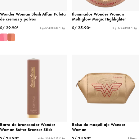
Wonder Woman Blush Affair Paleta
Iluminador Wonder Woman
de cremas y polvos
Multiglow Magic Highlighter
S/ 29.90*
S/ 25.90*
6 g - S/ 4,983.33 / 1 kg
8 g - S/ 3,237.50 / 1 kg
Barra de bronceador Wonder
Bolso de maquillaje Wonder
Woman Butter Bronzer Stick
Woman
S/ 28.90*
S/ 38.90*
6.5 g - S/ 4,446.15 / 1 kg
1 Piezas