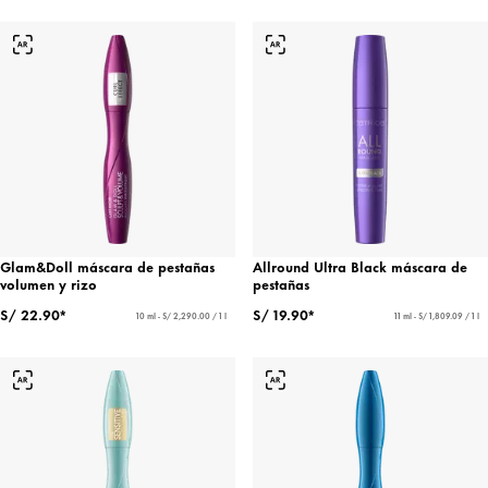
Glam&Doll máscara de pestañas
Allround Ultra Black máscara de
volumen y rizo
pestañas
S/ 22.90*
S/ 19.90*
10 ml - S/ 2,290.00 / 1 l
11 ml - S/ 1,809.09 / 1 l