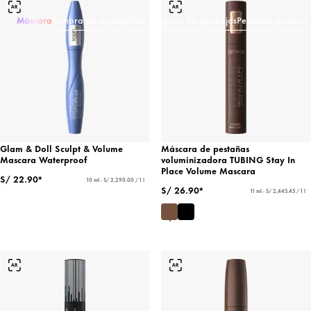
Máscara
Sombra de ojos
Eyeliner y lápices de ojos
Cejas
Pestañas postizas
Glam & Doll Sculpt & Volume
Máscara de pestañas
Mascara Waterproof
voluminizadora TUBING Stay In
Place Volume Mascara
S/ 22.90*
10 ml - S/ 2,290.00 / 1 l
S/ 26.90*
11 ml - S/ 2,445.45 / 1 l