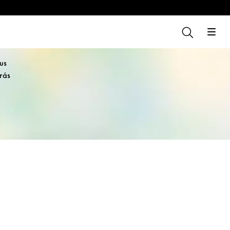
us
arás