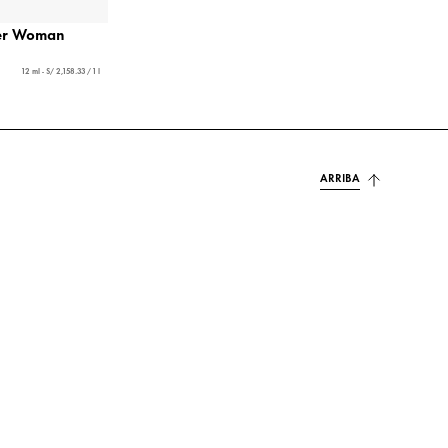
der Woman
12 ml - S/ 2,158.33 / 1 l
ARRIBA