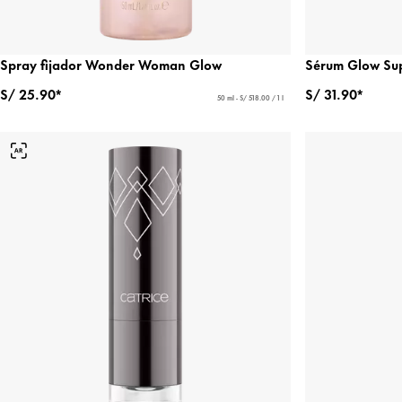
Spray fijador Wonder Woman Glow
Sérum Glow Sup
S/ 25.90*
S/ 31.90*
50 ml - S/ 518.00 / 1 l