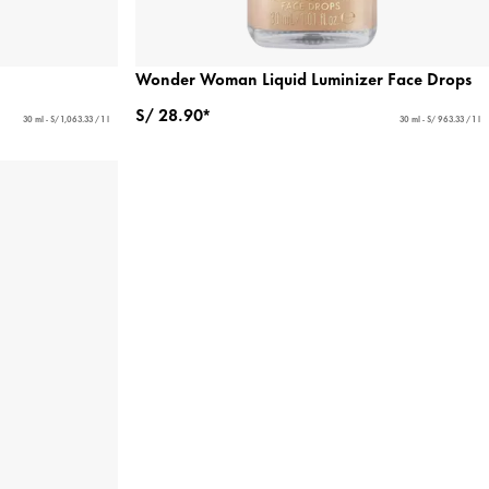
Wonder Woman Liquid Luminizer Face Drops
S/ 28.90*
30 ml - S/ 1,063.33 / 1 l
30 ml - S/ 963.33 / 1 l