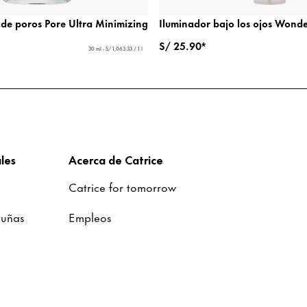
de poros Pore Ultra Minimizing
Iluminador bajo los ojos Won
S/ 25.90*
30 ml - S/ 1,063.33 / 1 l
les
Acerca de Catrice
Catrice for tomorrow
 uñas
Empleos