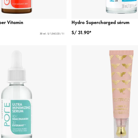
er Vitamin
Hydro Supercharged sérum
S/ 31.90*
30 ml - S/ 1,063.33 / 1 l