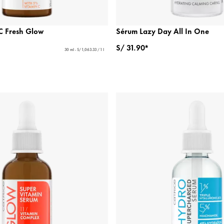
C Fresh Glow
Sérum Lazy Day All In One
S/ 31.90*
30 ml - S/ 1,063.33 / 1 l