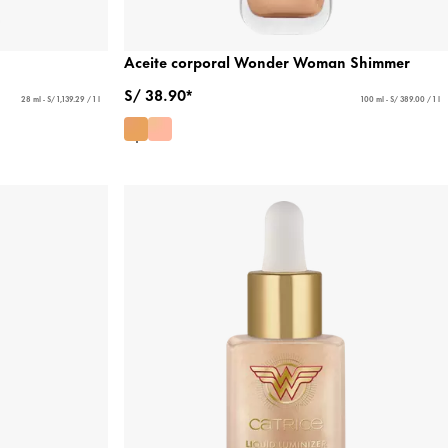
Aceite corporal Wonder Woman Shimmer
S/ 38.90*
28 ml - S/ 1,139.29 / 1 l
100 ml - S/ 389.00 / 1 l