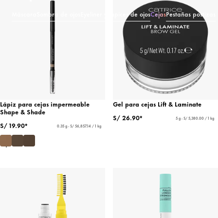
Máscara
Sombra de ojos
Eyeliner y lápices de ojos
Cejas
Pestañas postizas
Lápiz para cejas impermeable
Gel para cejas Lift & Laminate
Shape & Shade
S/ 26.90*
5 g - S/ 5,380.00 / 1 kg
S/ 19.90*
0.35 g - S/ 56,857.14 / 1 kg