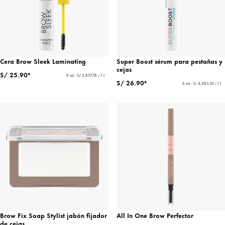
Cera Brow Sleek Laminating
Super Boost sérum para pestañas y
cejas
S/ 25.90*
9 ml - S/ 2,877.78 / 1 l
S/ 26.90*
6 ml - S/ 4,483.33 / 1 l
Brow Fix Soap Stylist jabón fijador
All In One Brow Perfector
de cejas