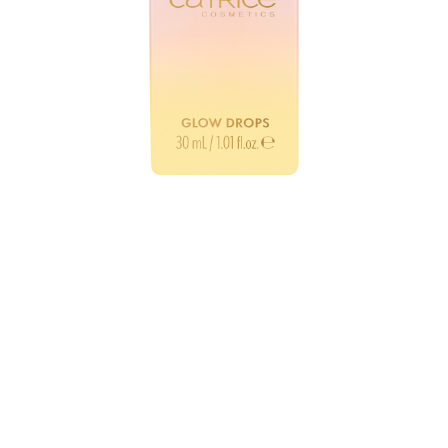
Rozświetl swoją skórę z kropelkami Catrice MIDNIGHT
SUN Glow Drops C01 Walking On Sunshine,
stworzonymi, aby uchwycić delikatny blask złotej
godziny przed zachodem słońca. Kropelki do makijażu
w delikatnym, jasnym odcieniu ze złotym podtonem
nadają cerze delikatny, świetlisty blask. Ich lekka,
jedwabista formuła z łatwością się rozprowadza,
tworząc pełną blasku bazę, która podkreśli Twoje