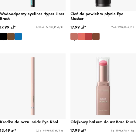
Wodoodporny eyeliner Hyper Liner
Cień do powiek w płynie Eye
Brush
Blusher
17,99 zł*
17,99 zł*
0,52 ml - 34 596,15 zł / 1 l
7 ml - 2570,00 zł / 1 l
Kredka do oczu Inside Eye Khol
Olejkowy balsam do ust Bare Touch
13,49 zł*
17,99 zł*
0,3 g - 44 966,67 zł / 1 kg
3 g - 5996,67 zł / 1 kg