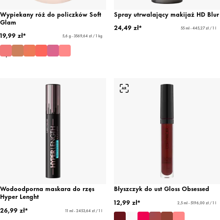
Wypiekany róż do policzków Soft
Spray utrwalający makijaż HD Blur
Glam
24,49 zł*
55 ml - 445,27 zł / 1 l
19,99 zł*
5,6 g - 3569,64 zł / 1 kg
Wodoodporna maskara do rzęs
Błyszczyk do ust Gloss Obsessed
Hyper Lenght
12,99 zł*
2,5 ml - 5196,00 zł / 1 l
26,99 zł*
11 ml - 2453,64 zł / 1 l