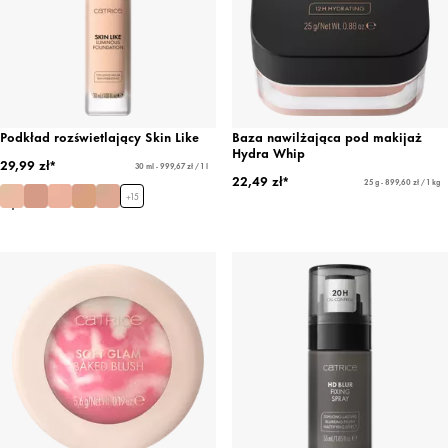
Podkład rozświetlający Skin Like
Baza nawilżająca pod makijaż
Hydra Whip
29,99 zł*
30 ml - 999,67 zł / 1 l
22,49 zł*
25 g - 899,60 zł / 1 kg
+
15