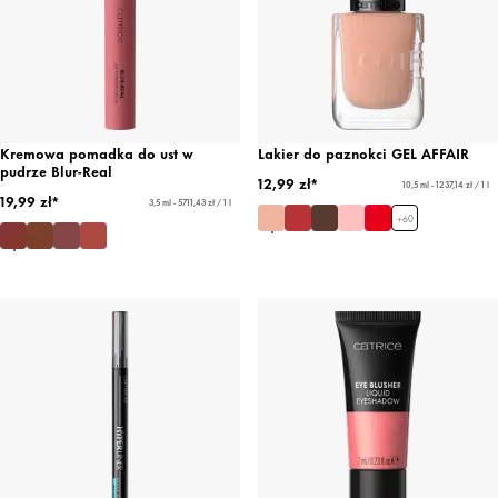
Kremowa pomadka do ust w
Lakier do paznokci GEL AFFAIR
pudrze Blur-Real
12,99 zł*
10,5 ml - 1237,14 zł / 1 l
19,99 zł*
3,5 ml - 5711,43 zł / 1 l
+
60