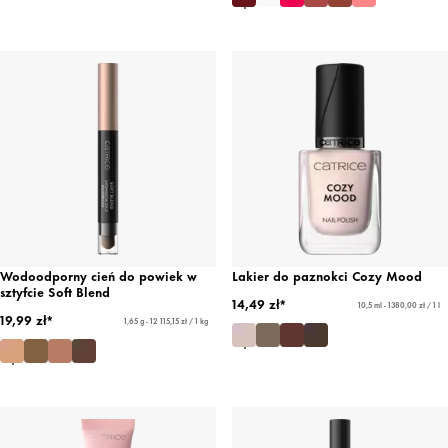
Wodoodporny cień do powiek w
Lakier do paznokci Cozy Mood
sztyfcie Soft Blend
14,49 zł*
10,5 ml - 1380,00 zł / 1 l
19,99 zł*
1,65 g - 12 115,15 zł / 1 kg