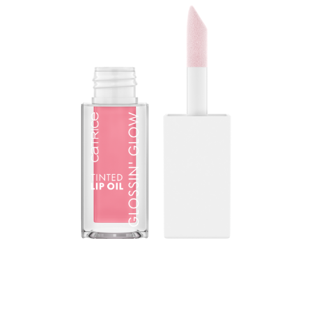
Przełom w pielęgnacji ust: Olejek do ust CATRICE
Glossin' Glow Tinted Lip Oil łączy lśniące wykończenie z