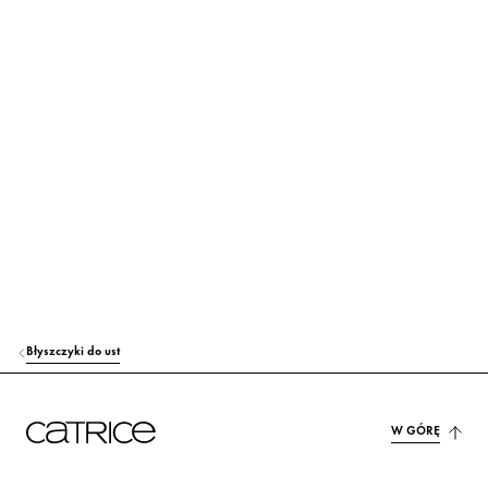
SILICA
Inni
PRUNUS AVIUM (SWEET CHERRY) SEED OIL
Opieka
PUNICA GRANATUM SEED OIL
Opieka
PENTAERYTHRITYL TETRA-DI-T-BUTYL HYDROXYHYDROCINNAMATE
Ochrona
ETHYLHEXYL SALICYLATE
Ochrona
CITRIC ACID
Stabilizacja
AROMA (FLAVOR)
Zapach
Błyszczyki do ust
CI 15850 (RED 6)
Barwnik
CI 45410 (RED 27)
Barwnik
W GÓRĘ
CI 45410 (RED 28 LAKE)
Barwnik