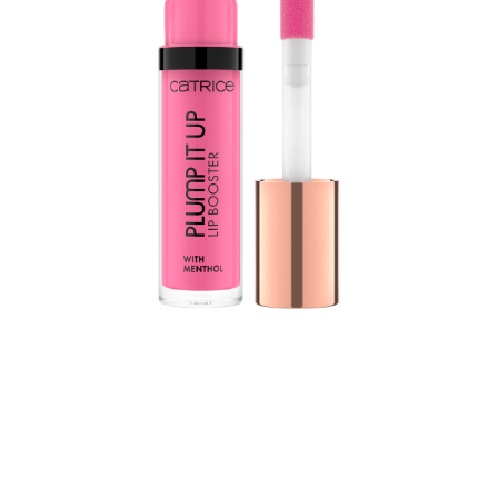
El lip booster Plump It Up de CATRICE es otro nivel
para conseguir unos labios carnosos con un acabado
brillante. La fórmula con mentol, vitamina E y aceite de
jojoba nutre los labios y los deja con una sensación de
cosquilleo y frescor. Al mismo tiempo, la textura suave y