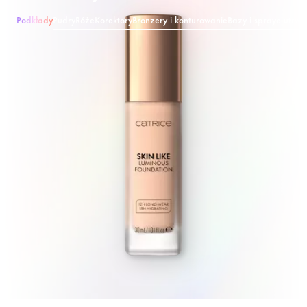
Podkłady
Pudry
Róże
Korektory
Bronzery i konturowanie
Bazy i spraye utrwa