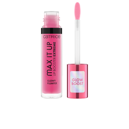
Booster do ust Max It Up Extreme od CATRICE to Twój
sprzymierzeniec w akcji. Cel? Pełne usta o wyjątkowym,