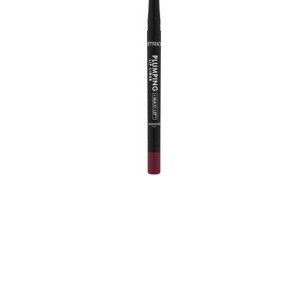
Powiększająca konturówka do ust Catrice Plumping Lip
Liner 180 Cherry Lady jest łatwa w aplikacji dzięki
ultrakremowej formule, która utrzymuje się przez długi
czas. Zainspiruj się satynowym matem i chłodnym
odcieniem burgundu. Wystarczy tylko raz obrysować