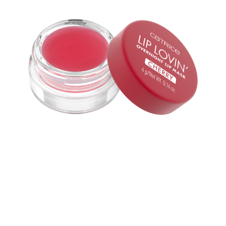
Zapewnij swoim ustom dobry nocny odpoczynek z
maską Catrice Lip Lovin' Overnight Lip Mask 020 Cherry
Pop. Maska do ust w wiśniowym odcieniu i o subtelnym
smaku wiśni. Bogata w składniki odżywcze, takie jak