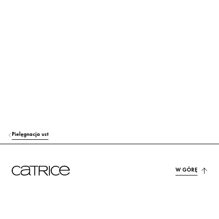
HELIANTHUS ANNUUS (SUNFLOWER) SEED OIL
Opieka
TRIBEHENIN
Opieka
C10-18 TRIGLYCERIDES
Opieka
PRUNUS AVIUM (SWEET CHERRY) SEED OIL
Opieka
TALC
Inni
KAOLIN
Inni
Pielęgnacja ust
CAPRYLIC/CAPRIC TRIGLYCERIDE
Opieka
SILICA
Inni
W GÓRĘ
BUTYROSPERMUM PARKII (SHEA) BUTTER
Opieka
HELIANTHUS ANNUUS SEED CERA (HELIANTHUS ANNUUS (SUNFLO