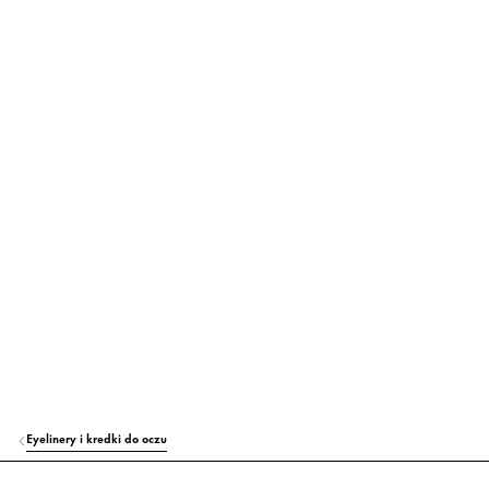
ALCOHOL DENAT.
Inni
Znajdź więcej
PROPYLENE GLYCOL
Nawilżanie
CALCIUM SODIUM BOROSILICATE
Barwnik
SILICA
Inni
SYNTHETIC FLUORPHLOGOPITE
Barwnik
ACRYLATES COPOLYMER
Inni
PVP
Inni
ETHYLHEXYLGLYCERIN
Nawilżanie
SODIUM HYDROXIDE
Inni
Eyelinery i kredki do oczu
PHENOXYETHANOL
Inni