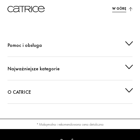
W GÓRĘ
TIN OXIDE
Inni
CI 77491 (IRON OXIDES)
Barwnik
CI 77510 (FERRIC FERROCYANIDE)
Barwnik
Pomoc i obsługa
CI 77891 (TITANIUM DIOXIDE)
Barwnik
Najważniejsze kategorie
O CATRICE
* Maksymalna i rekomendowana cena detaliczna