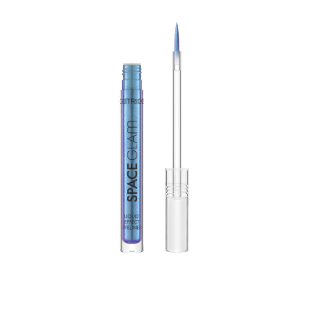
Stwórz przyciągający wzrok makijaż z eyelinerem