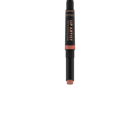
Catrice Lip Artist Matte Lipstick & Liner 010 Always
Together to najlepszy duet do uzyskania perfekcyjnego
makijażu ust. Produkt zawiera ciemniejszą konturówkę
do ust w ciepłym odcieniu orzecha laskowego oraz
jaśniejszą kremową, matową pomadką w różowym