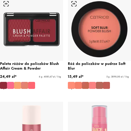
Paleta różów do policzków Blush
Róż do policzków w pudrze Soft
Affair Cream & Powder
Blur
24,49 zł*
15,49 zł*
6 g - 4081,67 zł / 1 kg
5 g - 3098,00 zł / 1 kg