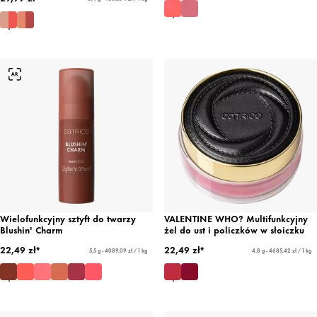
Wielofunkcyjny sztyft do twarzy
VALENTINE WHO? Multifunkcyjny
Blushin' Charm
żel do ust i policzków w słoiczku
22,49 zł*
22,49 zł*
5,5 g - 4089,09 zł / 1 kg
4,8 g - 4685,42 zł / 1 kg