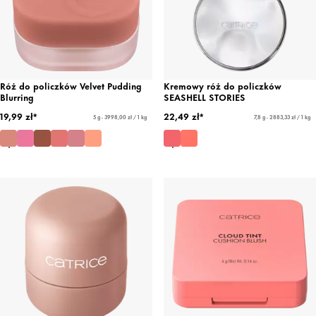
Róż do policzków Velvet Pudding
Kremowy róż do policzków
Blurring
SEASHELL STORIES
19,99 zł*
22,49 zł*
5 g - 3998,00 zł / 1 kg
7,8 g - 2883,33 zł / 1 kg