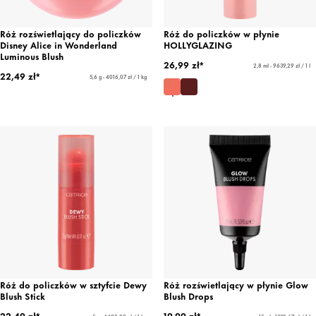
Róż rozświetlający do policzków
Róż do policzków w płynie
Disney Alice in Wonderland
HOLLYGLAZING
Luminous Blush
26,99 zł*
2,8 ml - 9639,29 zł / 1 l
22,49 zł*
5,6 g - 4016,07 zł / 1 kg
Róż do policzków w sztyfcie Dewy
Róż rozświetlający w płynie Glow
Blush Stick
Blush Drops
22,49 zł*
19,99 zł*