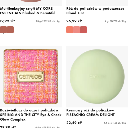
Multifunkcyjny sztyft MY CORE
Róż do policzków w poduszeczce
ESSENTIALS Blushed & Beautiful
Cloud Tint
19,99 zł*
26,99 zł*
7,8 g - 2562,82 zł / 1 kg
4 g - 6747,50 zł / 1 kg
Rozświetlacz do oczu i policzków
Kremowy róż do policzków
SPRING AND THE CITY Eye & Cheek
PISTACHIO CREAM DELIGHT
Glow Complex
22,49 zł*
4,4 g - 5111,36 zł / 1 kg
29,99 zł*
6,4 g - 4685,94 zł / 1 kg