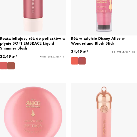
Rozświetlający róż do policzków w
Róż w sztyfcie Disney Alice w
płynie SOFT EMBRACE Liquid
Wonderland Blush Stick
Shimmer Blush
24,49 zł*
6 g - 4081,67 zł / 1 kg
22,49 zł*
7,8 ml - 2883,33 zł / 1 l