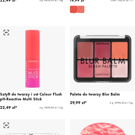
5 g - 4498,00 zł / 1 kg
15 ml - 1332,67 zł / 1 l
Sztyft do twarzy i ust Colour Flush
Paleta do twarzy Blur Balm
pH-Reactive Multi Stick
29,99 zł*
6 g - 4998,33 zł / 1 kg
22,49 zł*
5 g - 4498,00 zł / 1 kg