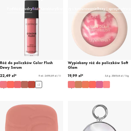
Podkłady
Pudry
Róże
Korektory
Bronzery i konturowanie
Bazy i spraye utrwa
Róż do policzków Color Flush
Wypiekany róż do policzków Soft
Dewy Serum
Glam
22,49 zł*
19,99 zł*
9 ml - 2498,89 zł / 1 l
5,6 g - 3569,64 zł / 1 kg
+
2