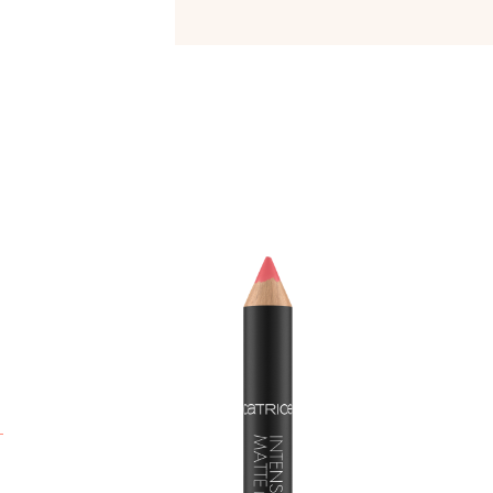
P
c
P
l
a
p
e
p
g