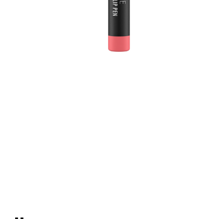
e
k
u
l
c
u
T